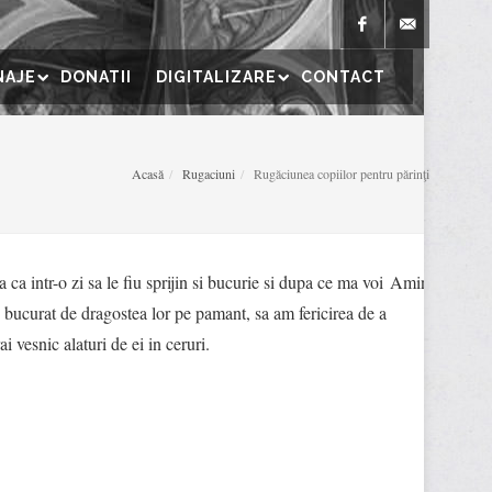
Facebook
parohiaicoanei
NAJE
DONATII
DIGITALIZARE
CONTACT
Acasă
Rugaciuni
Rugăciunea copiilor pentru părinţi
a ca intr-o zi sa le fiu sprijin si bucurie si dupa ce ma voi
Amin
i bucurat de dragostea lor pe pamant, sa am fericirea de a
rai vesnic alaturi de ei in ceruri.