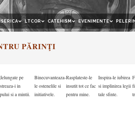
ISERICA
LTCOR
CATEHISM
EVENIMENTE
PELERI
NTRU PĂRINŢI
ndelungate pe
Binecuvanteaza-
Rasplateste-le
Inspira-le iubirea
F
streaza-i in
le ostenelile si
insutit tot ce fac
si implinirea legii
f
pului si a mintii.
initiativele.
pentru mine.
tale sfinte.
t