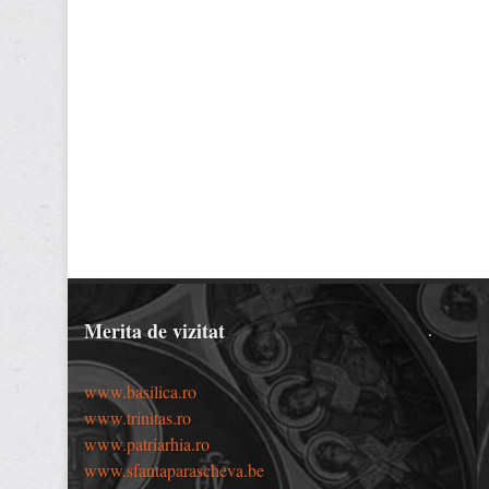
Merita de vizitat
.
www.basilica.ro
www.trinitas.ro
www.patriarhia.ro
www.sfantaparascheva.be