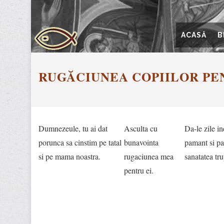
ACASĂ
B
RUGĂCIUNEA COPIILOR PE
Dumnezeule, tu ai dat
Asculta cu
Da-le zile i
porunca sa cinstim pe tatal
bunavointa
pamant si pa
si pe mama noastra.
rugaciunea mea
sanatatea tru
pentru ei.