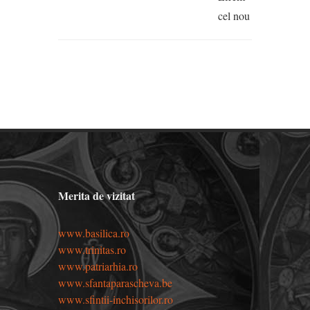
cel nou
Merita de vizitat
www.basilica.ro
www.trinitas.ro
www.patriarhia.ro
www.sfantaparascheva.be
www.sfintii-inchisorilor.ro