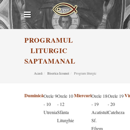
PROGRAMUL
LITURGIC
SAPTAMANAL
Acasă
Biserica Icoanei
Program liturgic
Duminică
Miercuri
Vi
Orele 9
Orele 10
Orele 18
Orele 19
- 10
- 12
- 19
- 20
Utrenia
Sfânta
Acatistul
Cateheza
Liturghie
Sf.
Efrem