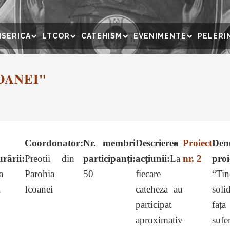
ISERICA
LTCOR
CATEHISM
EVENIMENTE
PELERI
OANEI"
Coordonator:
Nr. membri
Descrierea
Proiect
Den
urării:
Preotii din
participanți:
acţiunii:
La
nr. 2
proi
a
Parohia
50
fiecare
“Tin
i
Icoanei
cateheza au
solid
participat
fața
aproximativ
sufe