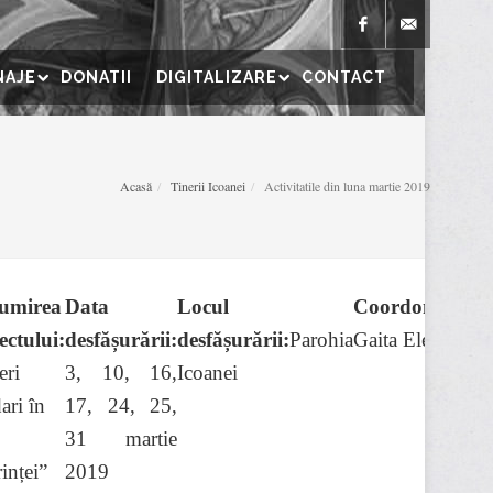
Facebook
parohiaicoanei
NAJE
DONATII
DIGITALIZARE
CONTACT
Acasă
Tinerii Icoanei
Activitatile din luna martie 2019
umirea
Data
Locul
Coordonator:
N
ectului:
desf
ășurării:
desfășurării:
Parohia
Gaita Elena
p
eri
3, 10, 16,
Icoanei
3
ari în
17, 24, 25,
31 martie
rinței”
2019