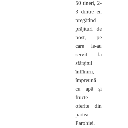
50 tineri, 2-
3 dintre ei,
pregătind
prăjituri de
post, pe
care le-au
servit la
sfârșitul
întîlnirii,
împreună
cu apă și
fructe
oferite din
partea
Parohiei.