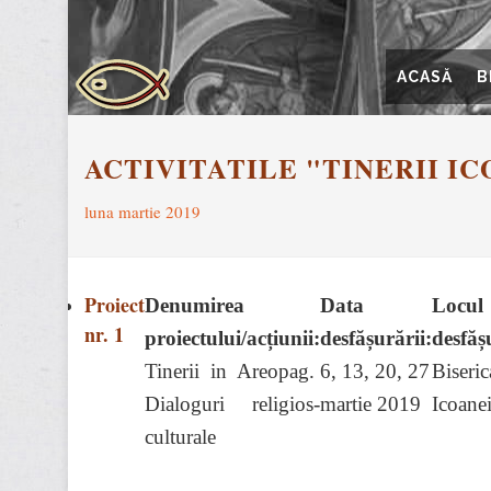
ACASĂ
B
ACTIVITATILE "TINERII IC
luna martie 2019
Proiect
Denumirea
Data
Locul
nr. 1
proiectului/acțiunii:
desfășurării:
desfăș
Tinerii in Areopag.
6, 13, 20, 27
Biseric
Dialoguri religios-
martie 2019
Icoane
culturale