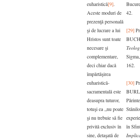
euharistică
[9]
.
Bucure
Aceste moduri de
42.
prezenţă personală
şi de lucrare a lui
[29]
Pr
Hristos sunt toate
BUCH
necesare şi
Teolog
complementare,
Sigma,
deci chiar dacă
162.
împărtăşirea
euharistică-
[30]
Pr
sacramentală este
BURLA
deasupra tuturor,
Părint
totuşi ea „nu poate
Stănil
şi nu trebuie să fie
experi
privită exclusiv în
în Sfin
sine, detaşată de
Implica