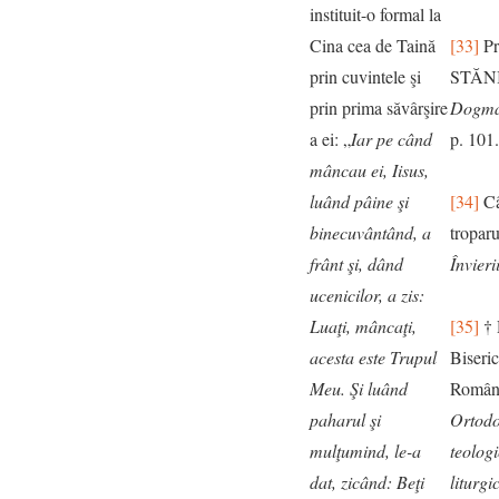
instituit-o formal la
Cina cea de Taină
[33]
Pr
prin cuvintele şi
STĂN
prin prima săvârşire
Dogma
a ei: „
Iar pe când
p. 101.
mâncau ei, Iisus,
luând pâine şi
[34]
Câ
binecuvântând, a
tropar
frânt şi, dând
Învieri
ucenicilor, a zis:
Luaţi, mâncaţi,
[35]
† 
acesta este Trupul
Biseri
Meu. Şi luând
Român
paharul şi
Ortodo
mulţumind, le-a
teologi
dat, zicând: Beţi
liturgi