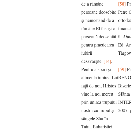
de a rămâne
[58]
Pr
persoane deosebite
Petre 
şi neîncetând de a
ortodox
rămâne El însuşi o
financ
persoană deosebită
în
Alma
pentru practicarea
Ed. Ar
iubirii
Târgovi
desăvârşite”
[14]
.
Pentru a spori şi
[59]
Pr
alimenta iubirea Lui
BENGA
faţă de noi, Hristos
Biseric
vine la noi mereu
Sfânta 
prin unirea trupului
INTER,
nostru cu trupul şi
2007, 
sângele Său în
Taina Euharistiei.