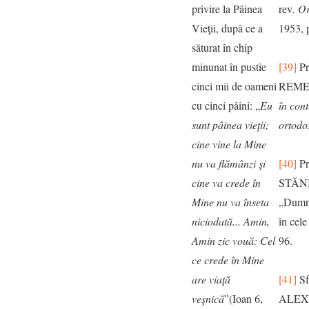
privire la Pâinea
rev
. O
Vieţii, după ce a
1953, 
săturat în chip
minunat în pustie
[39]
Pr
cinci mii de oameni
REME
cu cinci pâini: „
Eu
în cont
sunt pâinea vieţii;
ortodo
cine vine la Mine
nu va flămânzi şi
[40]
Pr
cine va crede în
STĂN
Mine nu va înseta
„Dumne
niciodată... Amin,
în cele
Amin zic vouă: Cel
96.
ce crede în Mine
are viaţă
[41]
Sf
veşnică
”(Ioan 6,
ALEX