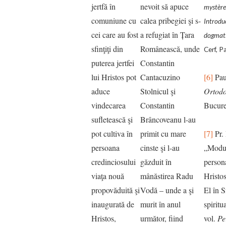
jertfă în
nevoit să apuce
mystère 
comuniune cu
calea pribegiei şi s-
Introduc
cei care au fost
a refugiat în Țara
dogmat
sfinţiţi din
Românească, unde
Cerf, P
puterea jertfei
Constantin
lui Hristos pot
Cantacuzino
[6]
Pa
aduce
Stolnicul şi
Ortodo
vindecarea
Constantin
Bucure
sufletească şi
Brâncoveanu l-au
pot cultiva în
primit cu mare
[7]
Pr. 
persoana
cinste şi l-au
„Modur
credinciosului
găzduit în
persona
viaţa nouă
mânăstirea Radu
Hristos
propovăduită şi
Vodă – unde a şi
El în S
inaugurată de
murit în anul
spiritu
Hristos,
următor, fiind
vol.
Pe