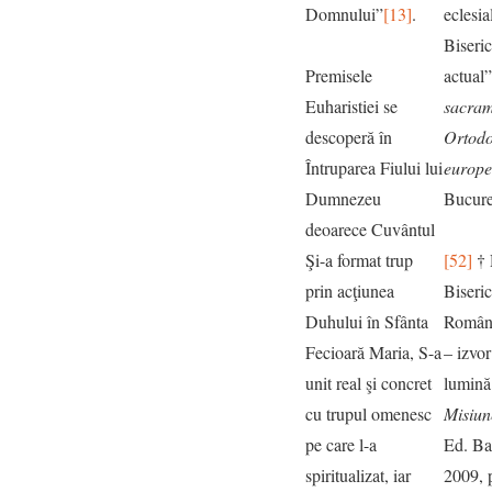
Domnului”
[13]
.
eclesia
Biseric
Premisele
actual”
Euharistiei se
sacram
descoperă în
Ortodo
Întruparea Fiului lui
europ
Dumnezeu
Bucureş
deoarece Cuvântul
Şi-a format trup
[52]
† 
prin acţiunea
Biseri
Duhului în Sfânta
Române
Fecioară Maria, S-a
– izvor
unit real şi concret
lumină 
cu trupul omenesc
Misiun
pe care l-a
Ed. Bas
spiritualizat, iar
2009, 