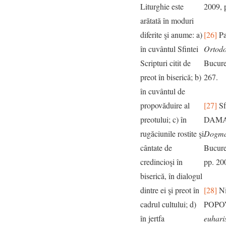
Liturghie este
2009, 
arătată în moduri
diferite şi anume: a)
[26]
P
în cuvântul Sfintei
Ortodo
Scripturi citit de
Bucure
preot în biserică; b)
267.
în cuvântul de
propovăduire al
[27]
Sf
preotului; c) în
DAMA
rugăciunile rostite şi
Dogma
cântate de
Bucure
credincioşi în
pp. 20
biserică, în dialogul
dintre ei şi preot în
[28]
Ni
cadrul cultului; d)
POPO
în jertfa
euhari