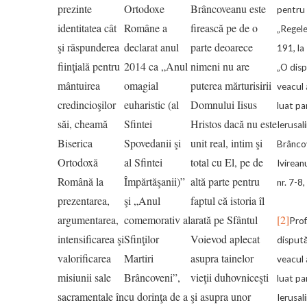
prezinte
Ortodoxe
Brâncoveanu este
pentru 
identitatea cât
Române a
firească pe de o
„Regele
şi răspunderea
declarat anul
parte deoarece
191, la
fiinţială pentru
2014 ca „Anul
nimeni nu are
„O dis
mântuirea
omagial
puterea mărturisirii
veacul 
credincioşilor
euharistic (al
Domnului Iisus
luat pa
săi, cheamă
Sfintei
Hristos dacă nu este
Ierusal
Biserica
Spovedanii şi
unit real, intim şi
Brânco
Ortodoxă
al Sfintei
total cu El, pe de
Ivireanu
Română la
Împărtăşanii)”
altă parte pentru
nr. 7-8,
prezentarea,
şi „Anul
faptul că istoria îl
argumentarea,
comemorativ al
arată pe Sfântul
[2]
Prof
intensificarea şi
Sfinţilor
Voievod aplecat
disput
valorificarea
Martiri
asupra tainelor
veacul 
misiunii sale
Brâncoveni”,
vieţii duhovniceşti
luat pa
sacramentale în
cu dorinţa de a
şi asupra unor
Ierusal