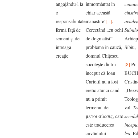
angajându-l la
înmormântat în
comuni
o
chiar această
cinstir
responsabilitate
mânăstire”
[1]
.
academ
fermă faţă de
Cercetând „cu ochi
Stănil
semeni şi de
de dogmatist”
Arhiep
întreaga
problema în cauză,
Sibiu,
creaţie.
domnul Chiţescu
socoteşte dintru
[8]
Pr. 
început că Ioan
BUCHI
Cariofil nu a fost
Cristi
eretic atunci când
„Dezvol
nu a primit
Teolog
termenul de
vol.
Te
μετουσίωσις, care
secolul
este traducerea
început
cuvântului
lea
, Ed