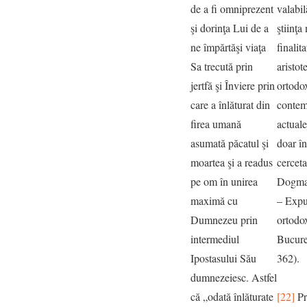
de a fi omniprezent
valabi
şi dorinţa Lui de a
ştiinţa
ne împărtăşi viaţa
finalita
Sa trecută prin
aristot
jertfă şi Înviere prin
ortodo
care a înlăturat din
contem
firea umană
actuale
asumată păcatul şi
doar î
moartea şi a readus
cerceta
pe om în unirea
Dogmat
maximă cu
– Expu
Dumnezeu prin
ortodo
intermediul
Bucure
Ipostasului Său
362).
dumnezeiesc. Astfel
că „odată înlăturate
[22]
Pr