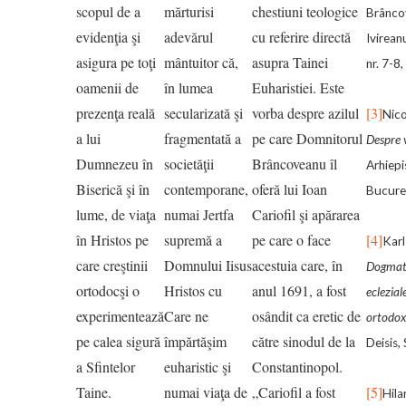
scopul de a
mărturisi
chestiuni teologice
Brânco
evidenţia şi
adevărul
cu referire directă
Ivireanu
asigura pe toţi
mântuitor că,
asupra Tainei
nr. 7-8
oamenii de
în lumea
Euharistiei. Este
prezenţa reală
secularizată şi
vorba despre azilul
[3]
Nic
a lui
fragmentată a
pe care Domnitorul
Despre v
Dumnezeu în
societăţii
Brâncoveanu îl
Arhiepi
Biserică şi în
contemporane,
oferă lui Ioan
Bucureş
lume, de viaţa
numai Jertfa
Cariofil şi apărarea
în Hristos pe
supremă a
pe care o face
[4]
Karl
care creştinii
Domnului Iisus
acestuia care, în
Dogmati
ortodocşi o
Hristos cu
anul 1691, a fost
eclezial
experimentează
Care ne
osândit ca eretic de
ortodo
pe calea sigură
împărtăşim
către sinodul de la
Deisis,
a Sfintelor
euharistic şi
Constantinopol.
Taine.
numai viaţa de
„Cariofil a fost
[5]
Hila