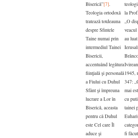
Biserică”
[7]
.
teologi
Teologia ortodoxă
la Pro
tratează totdeauna
„O dis
despre Sfintele
veacul 
Taine numai prin
au luat
intermediul Tainei
Ierusa
Bisericii,
Brânco
accentuând legătura
Ivirean
fiinţială şi personală
1945, n
a Fiului cu Duhul
347: „
Sfânt şi împreuna
mai est
lucrare a Lor în
cu puti
Biserică, aceasta
tainei 
pentru că Duhul
Euharis
este Cel care Îl
categor
aduce şi
fi făcu