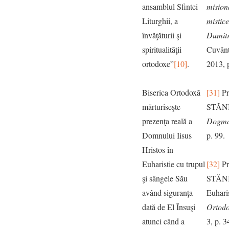
ansamblul Sfintei
misiona
Liturghii, a
mistice
învăţăturii şi
Dumitr
spiritualităţii
Cuvântu
ortodoxe”
[10]
.
2013, 
Biserica Ortodoxă
[31]
Pr
mărturiseşte
STĂN
prezenţa reală a
Dogma
Domnului Iisus
p. 99.
Hristos în
Euharistie cu trupul
[32]
Pr
şi sângele Său
STĂNI
având siguranţa
Euharis
dată de El Însuşi
Ortodo
atunci când a
3, p. 3