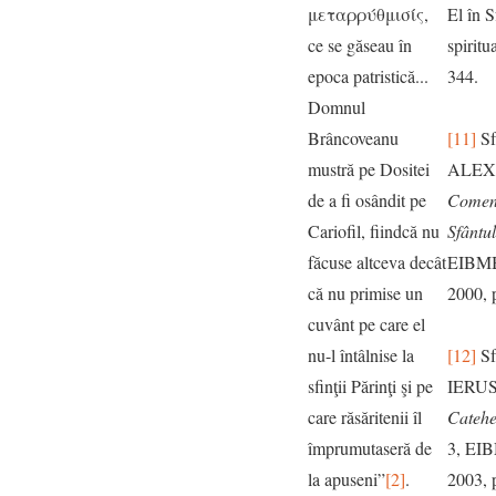
μεταρρύθμισίς,
El în S
ce se găseau în
spiritu
epoca patristică...
344.
Domnul
Brâncoveanu
[11]
Sf
mustră pe Dositei
ALEX
de a fi osândit pe
Coment
Cariofil, fiindcă nu
Sfântu
făcuse altceva decât
EIBMB
că nu primise un
2000, 
cuvânt pe care el
nu-l întâlnise la
[12]
Sf
sfinţii Părinţi şi pe
IERU
care răsăritenii îl
Catehe
împrumutaseră de
3, EI
la apuseni”
[2]
.
2003, 