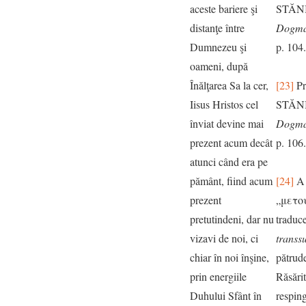
aceste bariere şi
STĂN
distanţe între
Dogma
Dumnezeu şi
p. 104.
oameni, după
Înălţarea Sa la cer,
[23]
Pr
Iisus Hristos cel
STĂN
înviat devine mai
Dogma
prezent acum decât
p. 106.
atunci când era pe
pământ, fiind acum
[24]
A 
prezent
„μετο
pretutindeni, dar nu
traduce
vizavi de noi, ci
transsu
chiar în noi înşine,
pătrude
prin energiile
Răsărit
Duhului Sfânt în
resping