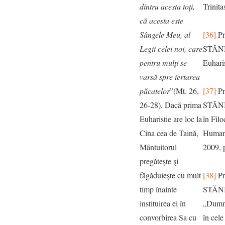
dintru acesta toţi,
Trinita
că acesta este
Sângele Meu, al
[36]
Pr
Legii celei noi, care
STĂNI
pentru mulţi se
Euharis
varsă spre iertarea
păcatelor
”(Mt. 26,
[37]
Pr
26-28). Dacă prima
STĂNI
Euharistie are loc la
în Filo
Cina cea de Taină,
Humani
Mântuitorul
2009, 
pregăteşte şi
făgăduieşte cu mult
[38]
Pr
timp înainte
STĂN
instituirea ei în
„Dumne
convorbirea Sa cu
în cele