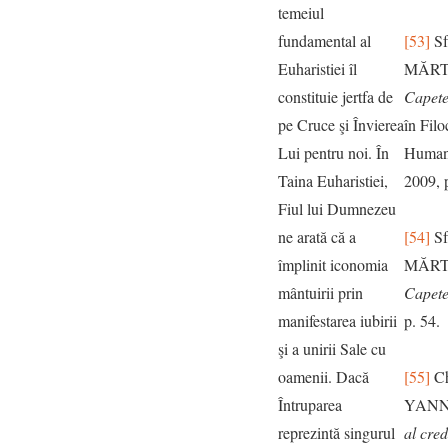
temeiul
fundamental al
[53]
Sf
Euharistiei îl
MĂRT
constituie jertfa de
Capete
pe Cruce şi Învierea
în Filo
Lui pentru noi. În
Humani
Taina Euharistiei,
2009, 
Fiul lui Dumnezeu
ne arată că a
[54]
Sf
împlinit iconomia
MĂRT
mântuirii prin
Capete
manifestarea iubirii
p. 54.
şi a unirii Sale cu
oamenii. Dacă
[55]
Ch
Întruparea
YANN
reprezintă singurul
al cred