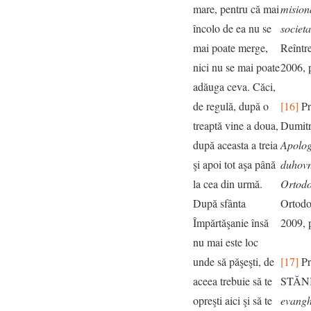
mare, pentru că mai
misiona
încolo de ea nu se
societ
mai poate merge,
Reîntre
nici nu se mai poate
2006, 
adăuga ceva. Căci,
de regulă, după o
[16]
Pr
treaptă vine a doua,
Dumit
după aceasta a treia
Apolog
şi apoi tot aşa până
duhovn
la cea din urmă.
Ortodo
După sfânta
Ortodo
Împărtăşanie însă
2009, 
nu mai este loc
unde să păşeşti, de
[17]
Pr
aceea trebuie să te
STĂN
opreşti aici şi să te
evanghe