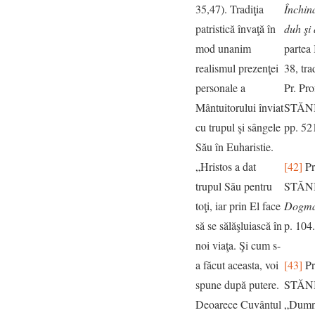
35,47). Tradiţia
Închina
patristică învaţă în
duh şi 
mod unanim
partea 
realismul prezenţei
38, tra
personale a
Pr. Pr
Mântuitorului înviat
STĂNI
cu trupul şi sângele
pp. 52
Său în Euharistie.
„Hristos a dat
[42]
Pr
trupul Său pentru
STĂN
toţi, iar prin El face
Dogma
să se sălăşluiască în
p. 104.
noi viaţa. Şi cum s-
a făcut aceasta, voi
[43]
Pr
spune după putere.
STĂN
Deoarece Cuvântul
„Dumne