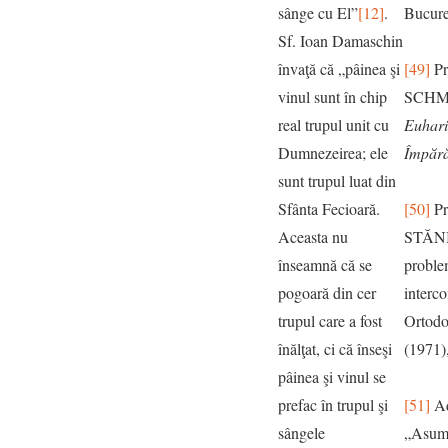
sânge cu El”
[12]
.
Bucure
Sf. Ioan Damaschin
învaţă că „pâinea şi
[49]
Pr
vinul sunt în chip
SCHM
real trupul unit cu
Euhari
Dumnezeirea; ele
Împără
sunt trupul luat din
Sfânta Fecioară.
[50]
Pr
Aceasta nu
STĂNI
înseamnă că se
probl
pogoară din cer
interco
trupul care a fost
Ortodo
înălţat, ci că înseşi
(1971),
pâinea şi vinul se
prefac în trupul şi
[51]
Ad
sângele
„Asuma