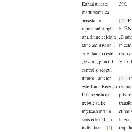
Euharistii este
396.
mărturisirea că
aceasta nu
[20]
Pr
reprezintă simplu
STĂN
una dintre celelalte
„Dumne
taine ale Bisericii,
în cele
ci Euharistia este
rev.
Or
„izvorul, punctul
V, nr. 
central şi scopul
tuturor Tainelor,
[21]
Te
este Taina Bisericii.
resping
Prin aceasta ea
privire
trebuie să fie
transfo
înţeleasă într-un
euharis
sens eclezial, nu
lutera
individualist”
[4]
.
trupulu