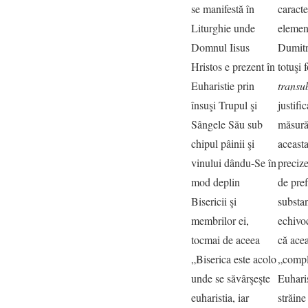
se manifestă în
caracte
Liturghie unde
element
Domnul Iisus
Dumitr
Hristos e prezent în
totuşi 
Euharistie prin
transu
însuşi Trupul şi
justifi
Sângele Său sub
măsură 
chipul pâinii şi
aceast
vinului dându-Se în
preciz
mod deplin
de pre
Bisericii şi
substan
membrilor ei,
echivo
tocmai de aceea
că acea
„Biserica este acolo
„compl
unde se săvârşeşte
Euharis
euharistia, iar
străine