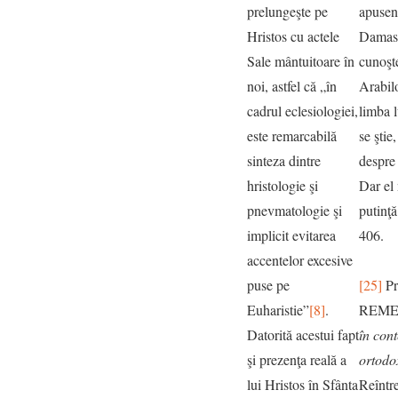
prelungeşte pe
apuseni
Hristos cu actele
Damasc
Sale mântuitoare în
cunoşte
noi, astfel că „în
Arabilo
cadrul eclesiologiei,
limba l
este remarcabilă
se ştie,
sinteza dintre
despre 
hristologie şi
Dar el 
pnevmatologie şi
putinţă
implicit evitarea
406.
accentelor excesive
puse pe
[25]
Pr
Euharistie”
[8]
.
REME
Datorită acestui fapt
în cont
şi prezenţa reală a
ortodo
lui Hristos în Sfânta
Reîntre