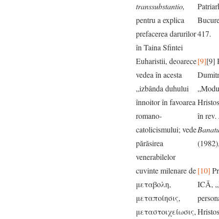
transsubstantio,
Patria
pentru a explica
Bucure
prefacerea darurilor
417.
în Taina Sfintei
Euharistii, deoarece
[9]
[9] 
vedea în acesta
Dumit
„izbânda duhului
„Modur
înnoitor în favoarea
Hristos
romano-
în rev.
catolicismului; vede
Banatu
părăsirea
(1982),
venerabilelor
cuvinte milenare de
[10]
Pr
μεταβολη,
ICĂ, „
μεταποίησις,
persona
μεταστοιχείωσις,
Hristos