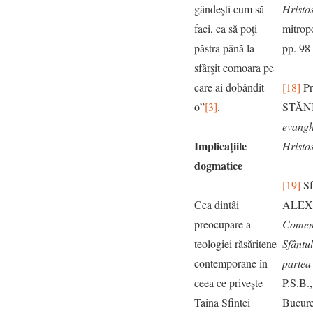
gândeşti cum să
Hristo
faci, ca să poţi
mitropo
păstra până la
pp. 98
sfârşit comoara pe
care ai dobândit-
[18]
Pr
o”
[3]
.
STĂN
evanghe
Implicaţiile
Hristo
dogmatice
[19]
Sf
Cea dintâi
ALEX
preocupare a
Coment
teologiei răsăritene
Sfântul
contemporane în
partea
ceea ce priveşte
P.S.B
Taina Sfintei
Bucureş