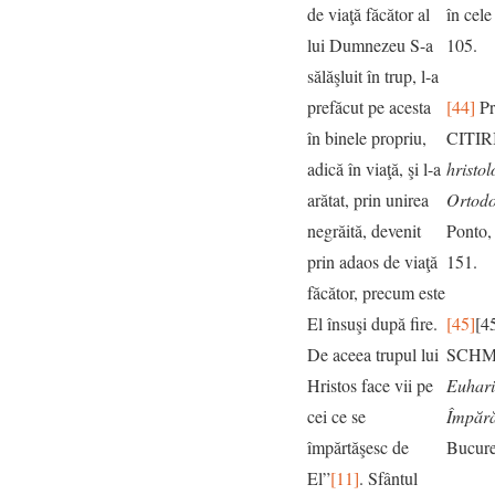
de viaţă făcător al
în cele
lui Dumnezeu S-a
105.
sălăşluit în trup, l-a
prefăcut pe acesta
[44]
Pr
în binele propriu,
CITIR
adică în viaţă, şi l-a
hristol
arătat, prin unirea
Ortod
negrăită, devenit
Ponto,
prin adaos de viaţă
151.
făcător, precum este
El însuşi după fire.
[45]
[4
De aceea trupul lui
SCHM
Hristos face vii pe
Euhari
cei ce se
Împără
împărtăşesc de
Bucureş
El”
[11]
. Sfântul