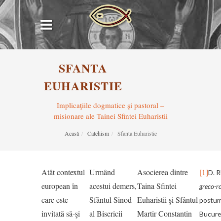
SFANTA
EUHARISTIE
Implicaţiile dogmatice şi pastoral –
misionare ale Tainei Sfintei Euharistii
Acasă
Catehism
Sfanta Euharistie
Atât contextul
Urmând
Asocierea dintre
[1]
D. 
european în
acestui demers,
Taina Sfintei
greco-
care este
Sfântul Sinod
Euharistii şi Sfântul
postume
invitată să-şi
al Bisericii
Martir Constantin
Bucureş