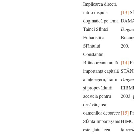
Implicarea directă
într-o dispută
[13]
Sf
dogmatică pe tema
DAMA
Tainei Sfintei
Dogma
Euharistii a
Bucureş
Sfântului
200.
Constantin
Brâncoveanu arată
[14]
Pr
importanţa capitală
STĂN
a înţelegerii, trăirii
Dogma
şi propovăduirii
EIBMB
acesteia pentru
2003, 
desăvârşirea
oamenilor deoarece
[15]
Pr
Sfânta Împărtăşanie
HIMC
este „taina cea
în soci