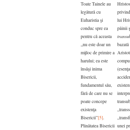
Toate Tainele au
Hristo
legătură cu
privind
Euharistia şi
lui Hri
conduc spre ea
pâinii 
pentru că aceasta
transu
„nu este doar un
bazată 
mijloc de primire a
Aristot
harului; ea este
compus
însăşi inima
(esenţa
Bisericii,
accide
fundamentul său,
existenţ
fără de care nu se
interp
poate concepe
transub
existenţa
„trans
Bisericii”
[5]
.
„transf
Plinătatea Bisericii
unei pr