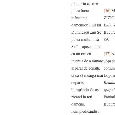
mod prin care se
putea lucra
[56]
Mi
mântuirea
ZIZI
oamenilor, Fiul lui
Euhari
Dumnezeu „nu Se
Bucure
putea mulţumi să
89.
Se întrupeze numai
ca un om cu
[57]
Ad
intenţia de a rămâne
„Spaţiu
separat de ceilalţi,
comuni
ci ca să meargă mai
Logosul
departe,
Realita
întrupându-Se aşa
spaţiul
zicând în toţi
Patria
oamenii,
Bucure
neîmpiedicându-i