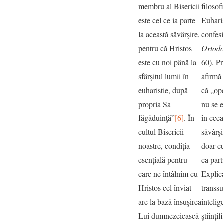
membru al Bisericii
filoso
este cel ce ia parte
Euharis
la această săvârşire,
confesi
pentru că Hristos
Ortodo
este cu noi până la
60). P
sfârşitul lumii în
afirmă 
euharistie, după
că „ope
propria Sa
nu se e
făgăduinţă”
[6]
. În
în cee
cultul Bisericii
săvârşi
noastre, condiţia
doar c
esenţială pentru
ca part
care ne întâlnim cu
Explica
Hristos cel înviat
transsu
are la bază însuşirea
intelig
Lui dumnezeiească
ştiinţif