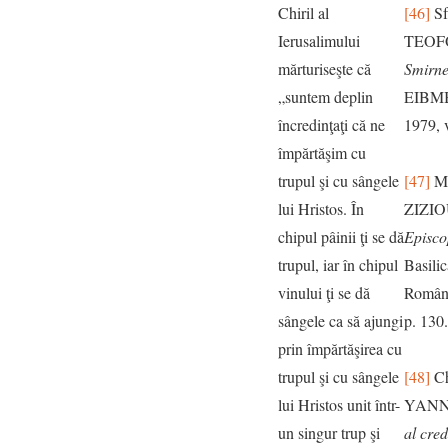
Chiril al
[46]
Sf
Ierusalimului
TEOF
mărturiseşte că
Smirne
„suntem deplin
EIBMB
încredinţaţi că ne
1979, v
împărtăşim cu
trupul şi cu sângele
[47]
Mi
lui Hristos. În
ZIZI
chipul pâinii ţi se dă
Episco
trupul, iar în chipul
Basilic
vinului ţi se dă
Române
sângele ca să ajungi
p. 130.
prin împărtăşirea cu
trupul şi cu sângele
[48]
Ch
lui Hristos unit într-
YANN
un singur trup şi
al cred